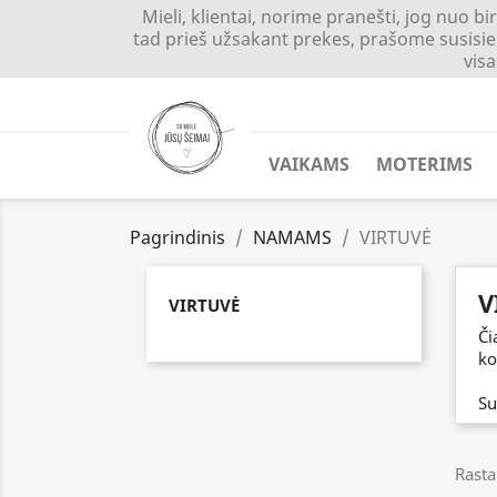
Mieli, klientai, norime pranešti, jog nuo 
tad prieš užsakant prekes, prašome susisiek
visa
VAIKAMS
MOTERIMS
Pagrindinis
NAMAMS
VIRTUVĖ
V
VIRTUVĖ
Či
ko
Su
Rasta