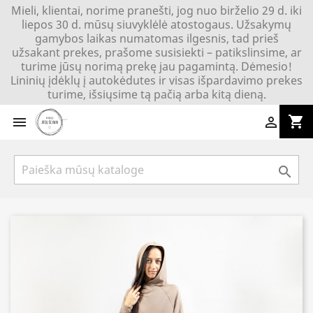
Mieli, klientai, norime pranešti, jog nuo birželio 29 d. iki
liepos 30 d. mūsų siuvyklėlė atostogaus. Užsakymų
gamybos laikas numatomas ilgesnis, tad prieš
užsakant prekes, prašome susisiekti – patikslinsime, ar
turime jūsų norimą prekę jau pagamintą. Dėmesio!
Lininių įdėklų į autokėdutes ir visas išpardavimo prekes
turime, išsiųsime tą pačią arba kitą dieną.
shopping_cart


