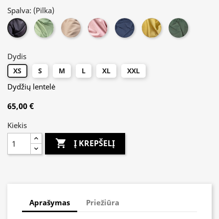
Spalva: (
Pilka
)
Mėtinė
Latte
Rausva
Mėlyna
Geltona
Žalia
Pilka
Dydis
XS
S
M
L
XL
XXL
Dydžių lentelė
65,00 €
Kiekis

Į KREPŠELĮ
Aprašymas
Priežiūra