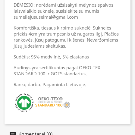
DĖMESIO: norėdami užsisakyti mėlynos spalvos
laisvalaikio suknelę, susisiekite su mumis
sumeilejususeimai@gmail.com
Komfortiška, tiesaus kirpimo suknelė. Suknelės
priekis 4cm yra trumpesnis už nugaros ilgį. Plačios
rankovės. Jūsų patogumui kišenės. Nevaržomiems
jūsų judesiams skeltukas.
Sudėtis: 95% medvilnė, 5% elastanas
Audinys yra sertifikuotas pagal OEKO-TEX
STANDARD 100 ir GOTS standartus.
Rankų darbo. Pagaminta Lietuvoje.
Komentarai (0)