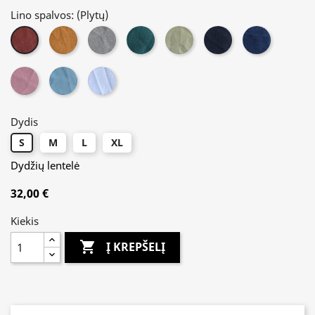
Lino spalvos: (
Plytų
)
Garstyčių
Lino
Tamsiai
Žaliosios
Juoda
Mėlyna
Plytų
žalia
arbatos
Rožinė
Žalsva
Balta
Dydis
S
M
L
XL
Dydžių lentelė
32,00 €
Kiekis

Į KREPŠELĮ