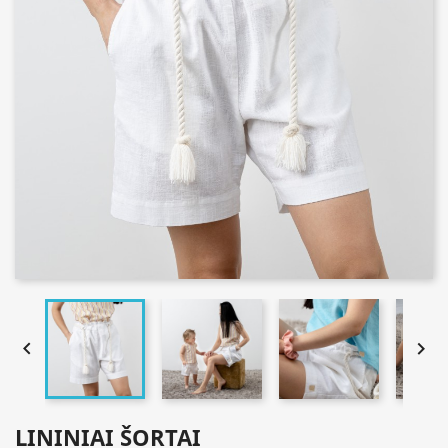


LININIAI ŠORTAI