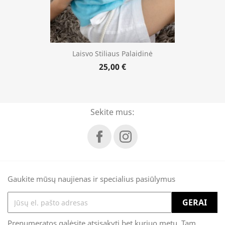
Laisvo Stiliaus Palaidinė
25,00 €
Sekite mus:
Gaukite mūsų naujienas ir specialius pasiūlymus
Prenumeratos galėsite atsisakyti bet kuriuo metu. Tam