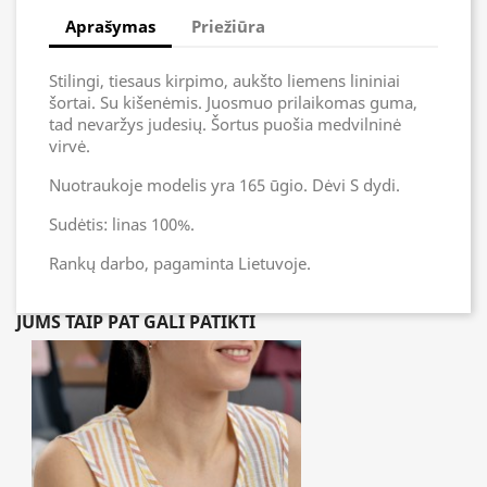
Aprašymas
Priežiūra
Stilingi, tiesaus kirpimo, aukšto liemens lininiai
šortai. Su kišenėmis. Juosmuo prilaikomas guma,
tad nevaržys judesių. Šortus puošia medvilninė
virvė.
Nuotraukoje modelis yra 165 ūgio. Dėvi S dydi.
Sudėtis: linas 100%.
Rankų darbo, pagaminta Lietuvoje.
JUMS TAIP PAT GALI PATIKTI