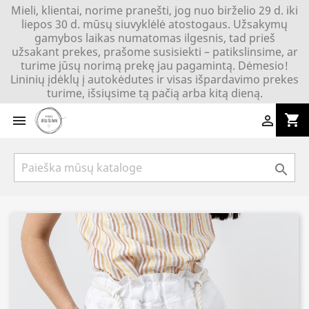
Mieli, klientai, norime pranešti, jog nuo birželio 29 d. iki
liepos 30 d. mūsų siuvyklėlė atostogaus. Užsakymų
gamybos laikas numatomas ilgesnis, tad prieš
užsakant prekes, prašome susisiekti – patikslinsime, ar
turime jūsų norimą prekę jau pagamintą. Dėmesio!
Lininių įdėklų į autokėdutes ir visas išpardavimo prekes
turime, išsiųsime tą pačią arba kitą dieną.
shopping_cart


